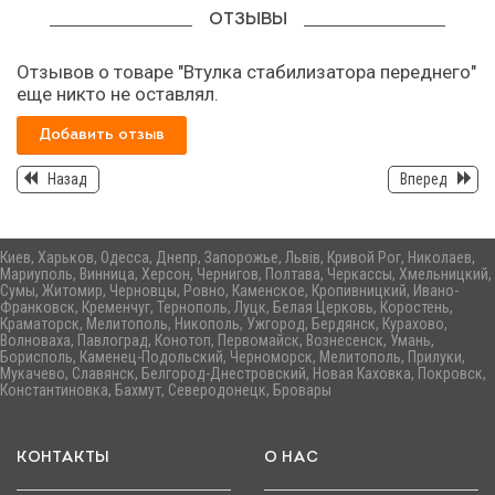
ОТЗЫВЫ
Отзывов о товаре "Втулка стабилизатора переднего"
еще никто не оставлял.
Добавить отзыв
Назад
Вперед
Киев, Харьков, Одесса, Днепр, Запорожье, Львів, Кривой Рог, Николаев,
Мариуполь, Винница, Херсон, Чернигов, Полтава, Черкассы, Хмельницкий,
Сумы, Житомир, Черновцы, Ровно, Каменское, Кропивницкий, Ивано-
Франковск, Кременчуг, Тернополь, Луцк, Белая Церковь, Коростень,
Краматорск, Мелитополь, Никополь, Ужгород, Бердянск, Курахово,
Волноваха, Павлоград, Конотоп, Первомайск, Вознесенск, Умань,
Борисполь, Каменец-Подольский, Черноморск, Мелитополь, Прилуки,
Мукачево, Славянск, Белгород-Днестровский, Новая Каховка, Покровск,
Константиновка, Бахмут, Северодонецк, Бровары
КОНТАКТЫ
О НАС