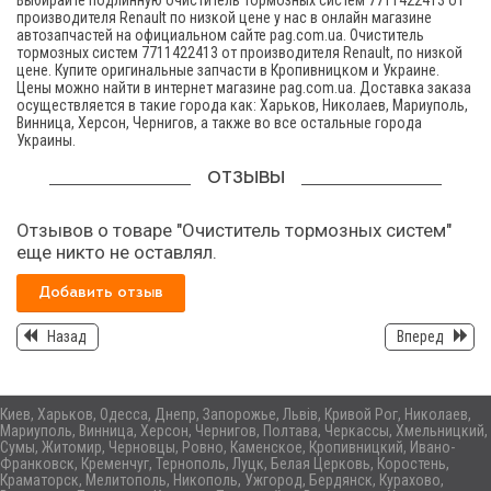
Выбирайте подлинную очиститель тормозных систем 7711422413 от
производителя Renault по низкой цене у нас в онлайн магазине
автозапчастей на официальном сайте pag.com.ua. Очиститель
тормозных систем 7711422413 от производителя Renault, по низкой
цене. Купите оригинальные запчасти в Кропивницком и Украине.
Цены можно найти в интернет магазине pag.com.ua. Доставка заказа
осуществляется в такие города как: Харьков, Николаев, Мариуполь,
Винница, Херсон, Чернигов, а также во все остальные города
Украины.
ОТЗЫВЫ
Отзывов о товаре "Очиститель тормозных систем"
еще никто не оставлял.
Добавить отзыв
Назад
Вперед
Киев, Харьков, Одесса, Днепр, Запорожье, Львів, Кривой Рог, Николаев,
Мариуполь, Винница, Херсон, Чернигов, Полтава, Черкассы, Хмельницкий,
Сумы, Житомир, Черновцы, Ровно, Каменское, Кропивницкий, Ивано-
Франковск, Кременчуг, Тернополь, Луцк, Белая Церковь, Коростень,
Краматорск, Мелитополь, Никополь, Ужгород, Бердянск, Курахово,