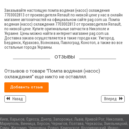
Заказывайте настоящую помпа водяная (насос) охлаждения
7703002813 от производителя Renault по низкой цене у нас в онлайн
магазине автозапчастей на официальном сайте pag.com.ua. Помпа
водяная (насос) охлаждения 7703002813 от производителя Renault,
по низкой цене. Купите оригинальные запчасти в Никополе и
Украине. Цены можно найти в интернет магазине pag.com.ua.
Доставка заказа осуществляется в такие города как: Ужгород,
Бердянск, Курахово, Волноваха, Павлоград, Конотоп, а также во все
остальные города Украины.
ОТЗЫВЫ
Отзывов о товаре "Помпа водяная (насос)
охлаждения" еще никто не оставлял.
Добавить отзыв
Назад
Вперед
Киев, Харьков, Одесса, Днепр, Запорожье, Львів, Кривой Рог, Николаев,
Мариуполь, Винница, Херсон, Чернигов, Полтава, Черкассы, Хмельницкий,
Сумы, Житомир, Черновцы, Ровно, Каменское, Кропивницкий, Ивано-