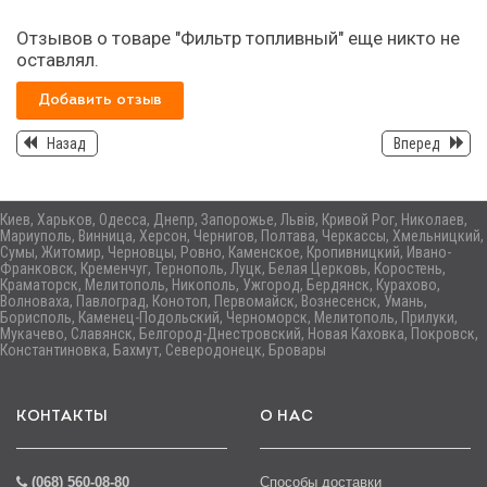
Отзывов о товаре "Фильтр топливный" еще никто не
оставлял.
Добавить отзыв
Назад
Вперед
Киев, Харьков, Одесса, Днепр, Запорожье, Львів, Кривой Рог, Николаев,
Мариуполь, Винница, Херсон, Чернигов, Полтава, Черкассы, Хмельницкий,
Сумы, Житомир, Черновцы, Ровно, Каменское, Кропивницкий, Ивано-
Франковск, Кременчуг, Тернополь, Луцк, Белая Церковь, Коростень,
Краматорск, Мелитополь, Никополь, Ужгород, Бердянск, Курахово,
Волноваха, Павлоград, Конотоп, Первомайск, Вознесенск, Умань,
Борисполь, Каменец-Подольский, Черноморск, Мелитополь, Прилуки,
Мукачево, Славянск, Белгород-Днестровский, Новая Каховка, Покровск,
Константиновка, Бахмут, Северодонецк, Бровары
КОНТАКТЫ
О НАС
(068) 560-08-80
Способы доставки