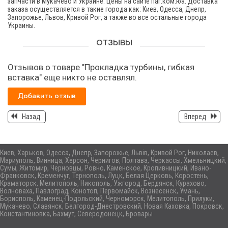
запчасти в Мукачево и Украине. Цены на сайте паг.ком.юа. Доставка
заказа осуществляется в такие города как: Киев, Одесса, Днепр,
Запорожье, Львов, Кривой Рог, а также во все остальные города
Украины.
ОТЗЫВЫ
Отзывов о товаре "Прокладка турбины, гибкая
вставка" еще никто не оставлял.
Добавить отзыв
Назад
Вперед
Киев, Харьков, Одесса, Днепр, Запорожье, Львів, Кривой Рог, Николаев,
Мариуполь, Винница, Херсон, Чернигов, Полтава, Черкассы, Хмельницкий,
Сумы, Житомир, Черновцы, Ровно, Каменское, Кропивницкий, Ивано-
Франковск, Кременчуг, Тернополь, Луцк, Белая Церковь, Коростень,
Краматорск, Мелитополь, Никополь, Ужгород, Бердянск, Курахово,
Волноваха, Павлоград, Конотоп, Первомайск, Вознесенск, Умань,
Борисполь, Каменец-Подольский, Черноморск, Мелитополь, Прилуки,
Мукачево, Славянск, Белгород-Днестровский, Новая Каховка, Покровск,
Константиновка, Бахмут, Северодонецк, Бровары