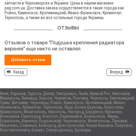
запчасти в Черноморске и Украине. Цены в нашем магазине
pag.com.ua. Доставка заказа осуществляется в такие города как:
Ровно, Каменское, Кропивницкий, Ивано-Франковск, Кременчуг,
Тернополь, а также во все остальные города Украины.
ОТЗЫВЫ
Отзывов о товаре "Подушка крепления радиатора
верхняя" еще никто не оставлял.
Добавить отзыв
Назад
Вперед
Киев, Харьков, Одесса, Днепр, Запорожье, Львів, Кривой Рог, Николаев,
Мариуполь, Винница, Херсон, Чернигов, Полтава, Черкассы, Хмельницкий,
Сумы, Житомир, Черновцы, Ровно, Каменское, Кропивницкий, Ивано-
Франковск, Кременчуг, Тернополь, Луцк, Белая Церковь, Коростень,
Краматорск, Мелитополь, Никополь, Ужгород, Бердянск, Курахово,
Волноваха, Павлоград, Конотоп, Первомайск, Вознесенск, Умань,
Борисполь, Каменец-Подольский, Черноморск, Мелитополь, Прилуки,
Мукачево, Славянск, Белгород-Днестровский, Новая Каховка, Покровск,
Константиновка, Бахмут, Северодонецк, Бровары