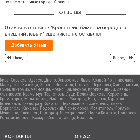
во все остальные города Украины.
ОТЗЫВЫ
Отзывов о товаре "Кронштейн бампера переднего
внешний левый" еще никто не оставлял.
Добавить отзыв
Назад
Вперед
Киев, Харьков, Одесса, Днепр, Запорожье, Львів, Кривой Рог, Николаев,
Мариуполь, Винница, Херсон, Чернигов, Полтава, Черкассы, Хмельницкий,
Сумы, Житомир, Черновцы, Ровно, Каменское, Кропивницкий, Ивано-
Франковск, Кременчуг, Тернополь, Луцк, Белая Церковь, Коростень,
Краматорск, Мелитополь, Никополь, Ужгород, Бердянск, Курахово,
Волноваха, Павлоград, Конотоп, Первомайск, Вознесенск, Умань,
Борисполь, Каменец-Подольский, Черноморск, Мелитополь, Прилуки,
Мукачево, Славянск, Белгород-Днестровский, Новая Каховка, Покровск,
Константиновка, Бахмут, Северодонецк, Бровары
КОНТАКТЫ
О НАС