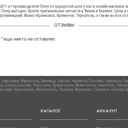
011 от производителя Chery по недорогой цене у нас в онлайн магазине 
hery, выгодно. Купите оригинальные запчасти в Умани и Украине. Цены в к
Кропивницкий, Ивано-Франковск, Кременчуг, Тернополь, а также во все ос
ОТЗЫВЫ
" еще никто не оставлял.
ог, Николаев, Мариуполь, Винница, Херсон, Чернигов, Полтава, Черкассы,
цк, Белая Церковь, Коростень, Краматорск, Мелитополь, Никополь, Ужгоро
ьский, Черноморск, Мелитополь, Прилуки, Мукачево, Славянск, Белгород
КАТАЛОГ
АККАУНТ