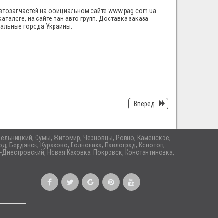
автозапчастей на официальном сайте www.pag.com.ua.
аталоге, на сайте пан авто групп. Доставка заказа
тальные города Украины.
Вперед
 Хмельницкий, Сумы, Житомир, Черновцы, Ровно, Каменское,
д, Бердянск, Курахово, Волноваха, Павлоград, Конотоп,
-Днестровский, Новая Каховка, Покровск, Константиновка,