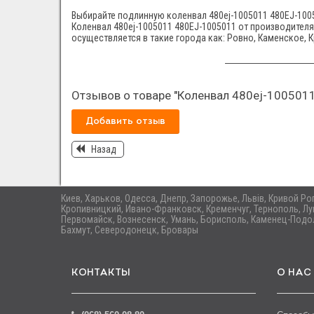
Выбирайте подлинную коленвал 480еj-1005011 480EJ-1005
Коленвал 480еj-1005011 480EJ-1005011 от производителя C
осуществляется в такие города как: Ровно, Каменское, 
Отзывов о товаре "Коленвал 480еj-1005011
Добавить отзыв
Назад
Киев, Харьков, Одесса, Днепр, Запорожье, Львів, Кривой Р
Кропивницкий, Ивано-Франковск, Кременчуг, Тернополь, Лу
Первомайск, Вознесенск, Умань, Борисполь, Каменец-Подол
Бахмут, Северодонецк, Бровары
КОНТАКТЫ
О НАС