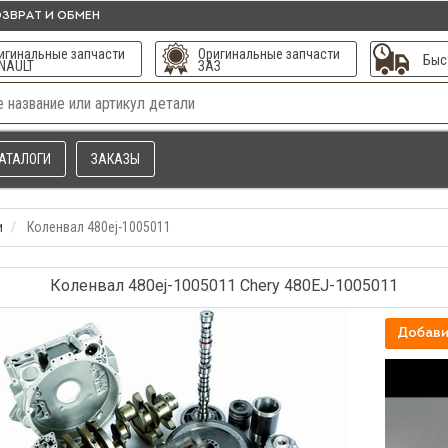
ЗВРАТ И ОБМЕН
игинальные запчасти
Оригинальные запчасти
Быс
NAULT
ЗАЗ
АТАЛОГИ
ЗАКАЗЫ
и
Коленвал 480еj-1005011
Коленвал 480еj-1005011 Chery 480EJ-1005011
Добави