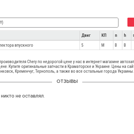
Y)
Двиг
КП
n
h
лектора впускного
5
M
B
B
роизводителя Chery по недорогой цене у нас в интернет магазине автозап
цене. Купите оригинальные запчасти в Краматорске и Украине. Цены на сай
нковск, Кременчуг, Тернополь, а также во все остальные города Украины.
ОТЗЫВЫ
никто не оставлял.