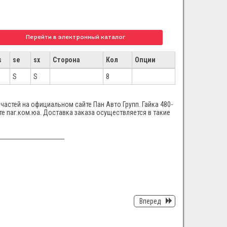
Перейти в электронный каталог
s
se
sx
Сторона
Кол
Опции
S
S
8
частей на официальном сайте Пан Авто Групп. Гайка 480-
те паг.ком.юа. Доставка заказа осуществляется в такие
Вперед