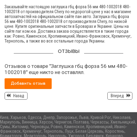
Заказывайте настоящую заглушка гбц форза 56 мм 480-1002018 480-
1002018 от производителя Chery по недорогой цене у нас в магазине
автозапчастей на официальном сайте пан авто. Заглушка гбц форза
56 мм 480-1002018 480-1002018 от производителя Chery, по низкой
цене. Купите оригинальные запчасти в Броварах и Украине. Цены на
сайте паг.ком.юа. Доставка заказа осуществляется в такие города
как: Ровно, Каменское, Кропивницкий, Ивано-Франковск, Кременчуг,
Тернополь, а также во все остальные города Украины.
ОТЗЫВЫ
Отзывов о товаре "Заглушка гбц форза 56 мм 480-
1002018" еще никто не оставлял.
Добавить отзыв
Назад
Вперед
Киев, Харьков, Одесса, Днепр, Запорожье, Львів, Кривой Рог, Николаев,
Мариуполь, Винница, Херсон, Чернигов, Полтава, Черкассы, Хмельницкий,
Сумы, Житомир, Черновцы, Ровно, Каменское, Кропивницкий, Ивано-
Франковск, Кременчуг, Тернополь, Луцк, Белая Церковь, Коростень,
Краматорск, Мелитополь, Никополь, Ужгород, Бердянск, Курахово,