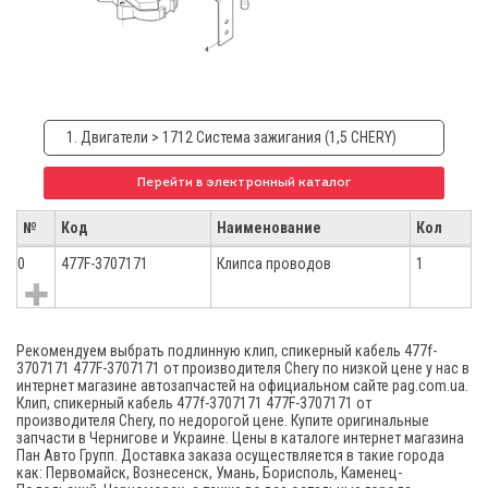
1. Двигатели > 1712 Система зажигания (1,5 CHERY)
Перейти в электронный каталог
№
Код
Наименование
Кол
0
477F-3707171
Клипса проводов
1
Рекомендуем выбрать подлинную клип, спикерный кабель 477f-
3707171 477F-3707171 от производителя Chery по низкой цене у нас в
интернет магазине автозапчастей на официальном сайте pag.com.ua.
Клип, спикерный кабель 477f-3707171 477F-3707171 от
производителя Chery, по недорогой цене. Купите оригинальные
запчасти в Чернигове и Украине. Цены в каталоге интернет магазина
Пан Авто Групп. Доставка заказа осуществляется в такие города
как: Первомайск, Вознесенск, Умань, Борисполь, Каменец-