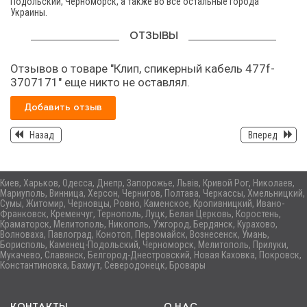
Подольский, Черноморск, а также во все остальные города
Украины.
ОТЗЫВЫ
Отзывов о товаре "Клип, спикерный кабель 477f-
3707171" еще никто не оставлял.
Добавить отзыв
Назад
Вперед
Киев, Харьков, Одесса, Днепр, Запорожье, Львів, Кривой Рог, Николаев,
Мариуполь, Винница, Херсон, Чернигов, Полтава, Черкассы, Хмельницкий,
Сумы, Житомир, Черновцы, Ровно, Каменское, Кропивницкий, Ивано-
Франковск, Кременчуг, Тернополь, Луцк, Белая Церковь, Коростень,
Краматорск, Мелитополь, Никополь, Ужгород, Бердянск, Курахово,
Волноваха, Павлоград, Конотоп, Первомайск, Вознесенск, Умань,
Борисполь, Каменец-Подольский, Черноморск, Мелитополь, Прилуки,
Мукачево, Славянск, Белгород-Днестровский, Новая Каховка, Покровск,
Константиновка, Бахмут, Северодонецк, Бровары