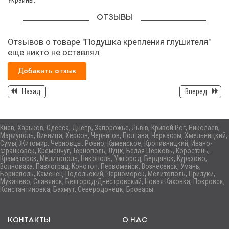
Украины.
ОТЗЫВЫ
Отзывов о товаре "Подушка крепления глушителя"
еще никто не оставлял.
Добавить отзыв
Назад
Вперед
Киев, Харьков, Одесса, Днепр, Запорожье, Львів, Кривой Рог, Николаев,
Мариуполь, Винница, Херсон, Чернигов, Полтава, Черкассы, Хмельницкий,
Сумы, Житомир, Черновцы, Ровно, Каменское, Кропивницкий, Ивано-
Франковск, Кременчуг, Тернополь, Луцк, Белая Церковь, Коростень,
Краматорск, Мелитополь, Никополь, Ужгород, Бердянск, Курахово,
Волноваха, Павлоград, Конотоп, Первомайск, Вознесенск, Умань,
Борисполь, Каменец-Подольский, Черноморск, Мелитополь, Прилуки,
Мукачево, Славянск, Белгород-Днестровский, Новая Каховка, Покровск,
Константиновка, Бахмут, Северодонецк, Бровары
КОНТАКТЫ
О НАС