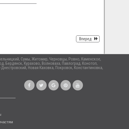
Вперед
 Хмельницкий, Сумы, Житомир, Черновцы, Ровно, Каменское,
д, Бердянск, Курахово, Волноваха, Павлоград, Конотоп,
-Днестровский, Новая Каховка, Покровск, Константиновка,
ы
пчастям