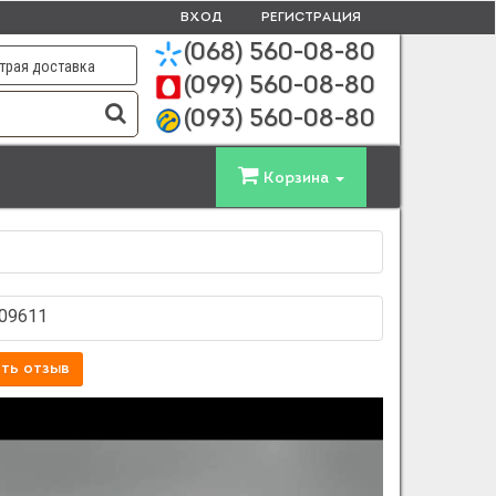
ВХОД
РЕГИСТРАЦИЯ
(068)
560-08-80
трая доставка
(099)
560-08-80
(093)
560-08-80
Корзина
309611
ть отзыв