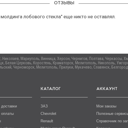
ОТЗЫВЫ
 молдинга лобового стекла" еще никто не оставлял.
ог, Николаев, Мариуполь, Винница, Херсон, Чернигов, Полтава, Черкассы,
цк, Белая Церковь, Коростень, Краматорск, Мелитополь, Никополь, Ужгоро
ьский, Черноморск, Мелитополь, Прилуки, Мукачево, Славянск, Белгород
КАТАЛОГ
АККАУНТ
 доставки
ЗАЗ
Мои заказы
 оплаты
Chevrolet
Полезные сервис
ы
Renault
Справочник по за