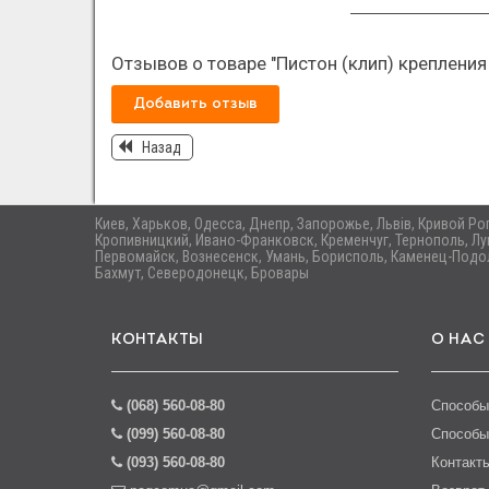
Отзывов о товаре "Пистон (клип) крепления
Добавить отзыв
Назад
Киев, Харьков, Одесса, Днепр, Запорожье, Львів, Кривой Р
Кропивницкий, Ивано-Франковск, Кременчуг, Тернополь, Лу
Первомайск, Вознесенск, Умань, Борисполь, Каменец-Подол
Бахмут, Северодонецк, Бровары
КОНТАКТЫ
О НАС
(068) 560-08-80
Способы
(099) 560-08-80
Способы
(093) 560-08-80
Контакт