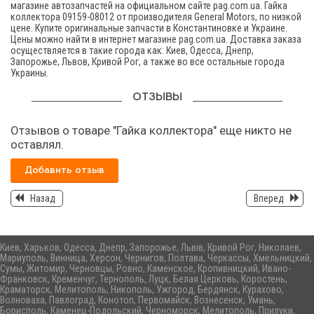
магазине автозапчастей на официальном сайте pag.com.ua. Гайка
коллектора 09159-08012 от производителя General Motors, по низкой
цене. Купите оригинальные запчасти в Константиновке и Украине.
Цены можно найти в интернет магазине pag.com.ua. Доставка заказа
осуществляется в такие города как: Киев, Одесса, Днепр,
Запорожье, Львов, Кривой Рог, а также во все остальные города
Украины.
ОТЗЫВЫ
Отзывов о товаре "Гайка коллектора" еще никто не
оставлял.
Добавить отзыв
Назад
Вперед
Киев, Харьков, Одесса, Днепр, Запорожье, Львів, Кривой Рог, Николаев,
Мариуполь, Винница, Херсон, Чернигов, Полтава, Черкассы, Хмельницкий,
Сумы, Житомир, Черновцы, Ровно, Каменское, Кропивницкий, Ивано-
Франковск, Кременчуг, Тернополь, Луцк, Белая Церковь, Коростень,
Краматорск, Мелитополь, Никополь, Ужгород, Бердянск, Курахово,
Волноваха, Павлоград, Конотоп, Первомайск, Вознесенск, Умань,
Борисполь, Каменец-Подольский, Черноморск, Мелитополь, Прилуки,