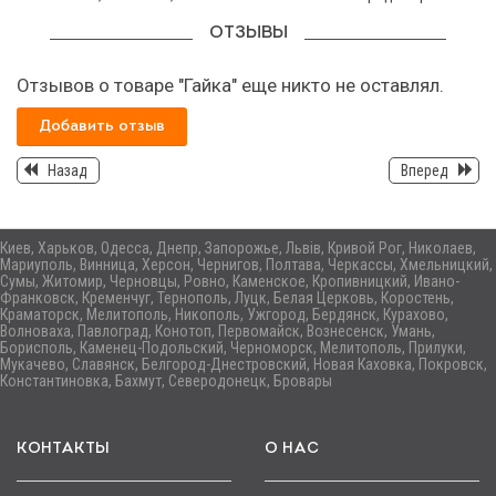
ОТЗЫВЫ
Отзывов о товаре "Гайка" еще никто не оставлял.
Добавить отзыв
Назад
Вперед
Киев, Харьков, Одесса, Днепр, Запорожье, Львів, Кривой Рог, Николаев,
Мариуполь, Винница, Херсон, Чернигов, Полтава, Черкассы, Хмельницкий,
Сумы, Житомир, Черновцы, Ровно, Каменское, Кропивницкий, Ивано-
Франковск, Кременчуг, Тернополь, Луцк, Белая Церковь, Коростень,
Краматорск, Мелитополь, Никополь, Ужгород, Бердянск, Курахово,
Волноваха, Павлоград, Конотоп, Первомайск, Вознесенск, Умань,
Борисполь, Каменец-Подольский, Черноморск, Мелитополь, Прилуки,
Мукачево, Славянск, Белгород-Днестровский, Новая Каховка, Покровск,
Константиновка, Бахмут, Северодонецк, Бровары
КОНТАКТЫ
О НАС