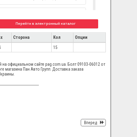
Chevrolet NUBIRA (J150) [EUR] (1999 - 2003)
Перейти в электронный каталог
Chevrolet Nubira (J150) [GEN] (1999 - 2003)
sx
Сторона
Кол
Опции
Chevrolet TACUMA + REZZO (U100) [EUR]
S
15
(2000 - 2008)
й на официальном сайте pag.com.ua. Болт 09103-06012 от
ге магазина Пан Авто Групп. Доставка заказа
Chevrolet Vivant (U100) [GEN] (2000 - 2008)
Украины.
Вперед