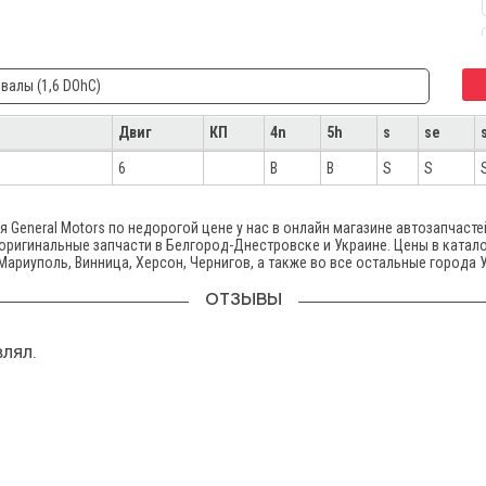
валы (1,6 DOhC)
Двиг
КП
4n
5h
s
se
6
B
B
S
S
 General Motors по недорогой цене у нас в онлайн магазине автозапчасте
 оригинальные запчасти в Белгород-Днестровске и Украине. Цены в катало
Мариуполь, Винница, Херсон, Чернигов, а также во все остальные города 
ОТЗЫВЫ
влял.