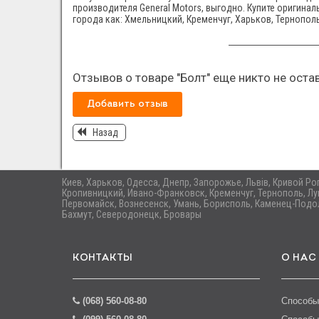
производителя General Motors, выгодно. Купите оригинал
города как: Хмельницкий, Кременчуг, Харьков, Тернополь
Отзывов о товаре "Болт" еще никто не оста
Добавить отзыв
Назад
Киев, Харьков, Одесса, Днепр, Запорожье, Львів, Кривой Р
Кропивницкий, Ивано-Франковск, Кременчуг, Тернополь, Лу
Первомайск, Вознесенск, Умань, Борисполь, Каменец-Подол
Бахмут, Северодонецк, Бровары
КОНТАКТЫ
О НАС
(068) 560-08-80
Способы