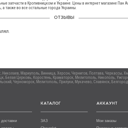
ьные запчасти в Кропивницком и Украине. Цены в интернет магазине Пан А
, а также во все остальные города Украины.
ОТЗЫВЫ
влял.
ог, Николаев, Мариуполь, Винница, Херсон, Чернигов, Полтава, Черкассы,
цк, Белая Церковь, Коростень, Краматорск, Мелитополь, Никополь, Ужгоро
ьский, Черноморск, Мелитополь, Прилуки, Мукачево, Славянск, Белгород
КАТАЛОГ
АККАУНТ
 доставки
ЗАЗ
Мои заказы