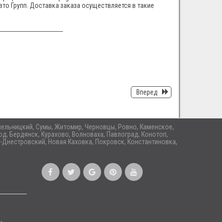
вто Групп. Доставка заказа осуществляется в такие
Вперед
 Хмельницкий, Сумы, Житомир, Черновцы, Ровно, Каменское,
д, Бердянск, Курахово, Волноваха, Павлоград, Конотоп,
-Днестровский, Новая Каховка, Покровск, Константиновка,