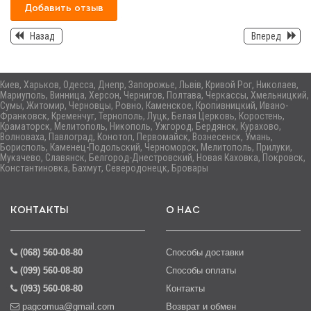
Добавить отзыв
Назад
Вперед
Киев, Харьков, Одесса, Днепр, Запорожье, Львів, Кривой Рог, Николаев,
Мариуполь, Винница, Херсон, Чернигов, Полтава, Черкассы, Хмельницкий,
Сумы, Житомир, Черновцы, Ровно, Каменское, Кропивницкий, Ивано-
Франковск, Кременчуг, Тернополь, Луцк, Белая Церковь, Коростень,
Краматорск, Мелитополь, Никополь, Ужгород, Бердянск, Курахово,
Волноваха, Павлоград, Конотоп, Первомайск, Вознесенск, Умань,
Борисполь, Каменец-Подольский, Черноморск, Мелитополь, Прилуки,
Мукачево, Славянск, Белгород-Днестровский, Новая Каховка, Покровск,
Константиновка, Бахмут, Северодонецк, Бровары
КОНТАКТЫ
О НАС
(068) 560-08-80
Способы доставки
(099) 560-08-80
Способы оплаты
(093) 560-08-80
Контакты
pagcomua@gmail.com
Возврат и обмен