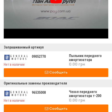
Запрашиваемый артикул
Пыльник переднего
09052770
амортизатора
Нет в наличии
0.00 грн
Сообщить
Оригинальные замены производителя
Чехол переднего
96535008
амортизатора т-200
т250/255 авео заз вида
Нет в наличии
0.00 грн
Сообщить