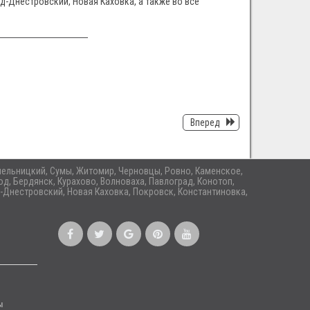
д-Днестровский, Новая Каховка, а также во все
Вперед
 Хмельницкий, Сумы, Житомир, Черновцы, Ровно, Каменское,
д, Бердянск, Курахово, Волноваха, Павлоград, Конотоп,
-Днестровский, Новая Каховка, Покровск, Константиновка,
ы