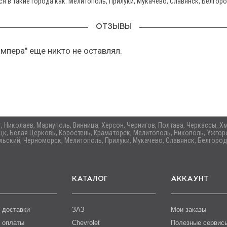
я в такие города как: Мелитополь, Прилуки, Мукачево, Славянск, Белгоро
ОТЗЫВЫ
мпера" еще никто не оставлял.
ог, Николаев, Мариуполь, Винница, Херсон, Чернигов, Полтава, Черкассы,
цк, Белая Церковь, Коростень, Краматорск, Мелитополь, Никополь, Ужгоро
ьский, Черноморск, Мелитополь, Прилуки, Мукачево, Славянск, Белгород
КАТАЛОГ
АККАУНТ
 доставки
ЗАЗ
Мои заказы
 оплаты
Chevrolet
Полезные сервис