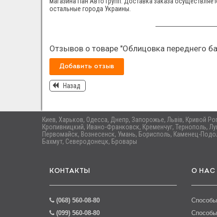
магазина Пан Авто Групп. Доставка заказа осуществляетс
остальные города Украины.
Отзывов о товаре "Облицовка переднего ба
Добавить отзыв
Назад
Киев, Харьков, Одесса, Днепр, Запорожье, Львів, Кривой Р
Кропивницкий, Ивано-Франковск, Кременчуг, Тернополь, Лу
Первомайск, Вознесенск, Умань, Борисполь, Каменец-Подол
Бахмут, Северодонецк, Бровары
КОНТАКТЫ
О НАС
(068) 560-08-80
Способы
(099) 560-08-80
Способы