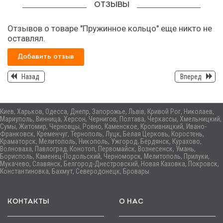
ОТЗЫВЫ
Отзывов о товаре "Пружинное кольцо" еще никто не
оставлял.
Добавить отзыв
Назад
Вперед
Киев, Харьков, Одесса, Днепр, Запорожье, Львів, Кривой Рог, Николаев,
Мариуполь, Винница, Херсон, Чернигов, Полтава, Черкассы, Хмельницкий,
Сумы, Житомир, Черновцы, Ровно, Каменское, Кропивницкий, Ивано-
Франковск, Кременчуг, Тернополь, Луцк, Белая Церковь, Коростень,
Краматорск, Мелитополь, Никополь, Ужгород, Бердянск, Курахово,
Волноваха, Павлоград, Конотоп, Первомайск, Вознесенск, Умань,
Борисполь, Каменец-Подольский, Черноморск, Мелитополь, Прилуки,
Мукачево, Славянск, Белгород-Днестровский, Новая Каховка, Покровск,
Константиновка, Бахмут, Северодонецк, Бровары
КОНТАКТЫ
О НАС