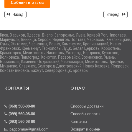
Добавить отзыв
Назад
Вперед
Киев, Харьков, Одесса, Днепр, Запорожье, Львів, Кривой Рог, Николаев,
Мариуполь, Винница, Херсон, Чернигов, Полтава, Черкассы, Хмельницкий,
Сумы, Житомир, Черновцы, Ровно, Каменское, Кропивницкий, Ивано-
Франковск, Кременчуг, Тернополь, Луцк, Белая Церковь, Коростень,
Краматорск, Мелитополь, Никополь, Ужгород, Бердянск, Курахово,
Волноваха, Павлоград, Конотоп, Первомайск, Вознесенск, Умань,
Борисполь, Каменец-Подольский, Черноморск, Мелитополь, Прилуки,
Мукачево, Славянск, Белгород-Днестровский, Новая Каховка, Покровск,
Константиновка, Бахмут, Северодонецк, Бровары
КОНТАКТЫ
О НАС
(068) 560-08-80
Способы доставки
(099) 560-08-80
Способы оплаты
(093) 560-08-80
Контакты
pagcomua@gmail.com
Возврат и обмен