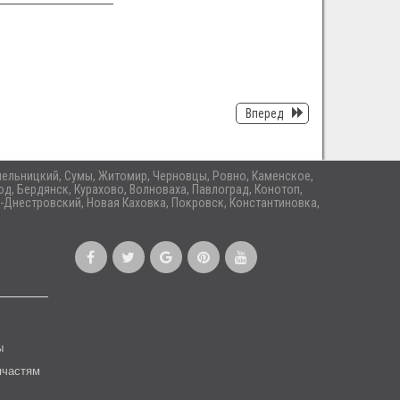
Вперед
 Хмельницкий, Сумы, Житомир, Черновцы, Ровно, Каменское,
д, Бердянск, Курахово, Волноваха, Павлоград, Конотоп,
-Днестровский, Новая Каховка, Покровск, Константиновка,
ы
пчастям