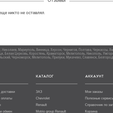
ОТЗЫВЫ
еще никто не оставлял.
ог, Николаев, Мариуполь, Винница, Херсон, Чернигов, Полтава, Черкассы,
цк, Белая Церковь, Коростень, Краматорск, Мелитополь, Никополь, Ужгоро
ьский, Черноморск, Мелитополь, Прилуки, Мукачево, Славянск, Белгород
КАТАЛОГ
АККАУНТ
 доставки
ЗАЗ
Мои заказы
 оплаты
Chevrolet
Полезные сервис
ы
Renault
Справочник по за
 и обмен
Motrio group Renault
Корзина