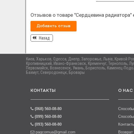
Отзывов о товаре "Сердцевина радиатора" 
Добавить отзыв
Назад
Киев, Харьков, Одесса, Днепр, Запорожье, Львів, Кривой Р
Кропивницкий, Ивано-Франковск, Кременчуг, Тернополь, Лу
Первомайск, Вознесенск, Умань, Борисполь, Каменец-Подол
Бахмут, Северодонецк, Бровары
КОНТАКТЫ
О НАС
(068) 560-08-80
Способы
(099) 560-08-80
Способы
(093) 560-08-80
Контакт
pagcomua@gmail.com
Возврат