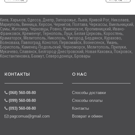
Киев, Харьков, Одесса, Днепр, Запорожье, Львів, Кривой Рог, Николаев,
Мариуполь, Винница, Херсон, Чернигов, Полтава, Черкассы, Хмельницкий,
Сумы, Житомир, Черновцы, Ровно, Каменское, Кропивницкий, Ивано-
Франковск, Кременчуг, Тернополь, Луцк, Белая Церковь, Коростень,
Краматорск, Мелитополь, Никополь, Ужгород, Бердянск, Курахово,
Волноваха, Павлоград, Конотоп, Первомайск, Вознесенск, Умань,
Борисполь, Каменец-Подольский, Черноморск, Мелитополь, Прилуки,
Мукачево, Славянск, Белгород-Днестровский, Новая Каховка, Покровск,
Константиновка, Бахмут, Северодонецк, Бровары
КОНТАКТЫ
О НАС
(068) 560-08-80
Способы доставки
(099) 560-08-80
Способы оплаты
(093) 560-08-80
Контакты
pagcomua@gmail.com
Возврат и обмен