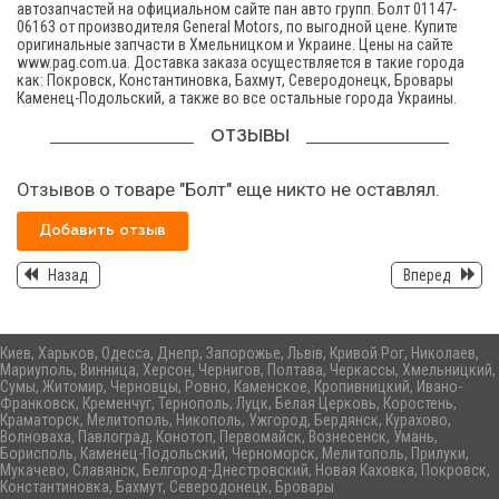
автозапчастей на официальном сайте пан авто групп. Болт 01147-
06163 от производителя General Motors, по выгодной цене. Купите
оригинальные запчасти в Хмельницком и Украине. Цены на сайте
www.pag.com.ua. Доставка заказа осуществляется в такие города
как: Покровск, Константиновка, Бахмут, Северодонецк, Бровары
Каменец-Подольский, а также во все остальные города Украины.
ОТЗЫВЫ
Отзывов о товаре "Болт" еще никто не оставлял.
Добавить отзыв
Назад
Вперед
Киев, Харьков, Одесса, Днепр, Запорожье, Львів, Кривой Рог, Николаев,
Мариуполь, Винница, Херсон, Чернигов, Полтава, Черкассы, Хмельницкий,
Сумы, Житомир, Черновцы, Ровно, Каменское, Кропивницкий, Ивано-
Франковск, Кременчуг, Тернополь, Луцк, Белая Церковь, Коростень,
Краматорск, Мелитополь, Никополь, Ужгород, Бердянск, Курахово,
Волноваха, Павлоград, Конотоп, Первомайск, Вознесенск, Умань,
Борисполь, Каменец-Подольский, Черноморск, Мелитополь, Прилуки,
Мукачево, Славянск, Белгород-Днестровский, Новая Каховка, Покровск,
Константиновка, Бахмут, Северодонецк, Бровары