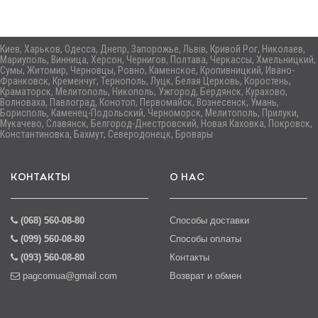
Киев, Харьков, Одесса, Днепр, Запорожье, Львів, Кривой Рог, Николаев,
Мариуполь, Винница, Херсон, Чернигов, Полтава, Черкассы, Хмельницкий,
Сумы, Житомир, Черновцы, Ровно, Каменское, Кропивницкий, Ивано-
Франковск, Кременчуг, Тернополь, Луцк, Белая Церковь, Коростень,
Краматорск, Мелитополь, Никополь, Ужгород, Бердянск, Курахово,
Волноваха, Павлоград, Конотоп, Первомайск, Вознесенск, Умань,
Борисполь, Каменец-Подольский, Черноморск, Мелитополь, Прилуки,
Мукачево, Славянск, Белгород-Днестровский, Новая Каховка, Покровск,
Константиновка, Бахмут, Северодонецк, Бровары
КОНТАКТЫ
О НАС
(068) 560-08-80
Способы доставки
(099) 560-08-80
Способы оплаты
(093) 560-08-80
Контакты
pagcomua@gmail.com
Возврат и обмен