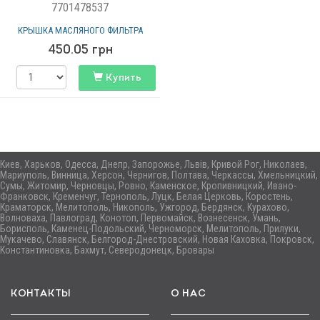
7701478537
КРЫШКА МАСЛЯНОГО ФИЛЬТРА
450.05
грн
Купить
Киев, Харьков, Одесса, Днепр, Запорожье, Львів, Кривой Рог, Николаев,
Мариуполь, Винница, Херсон, Чернигов, Полтава, Черкассы, Хмельницкий,
Сумы, Житомир, Черновцы, Ровно, Каменское, Кропивницкий, Ивано-
Франковск, Кременчуг, Тернополь, Луцк, Белая Церковь, Коростень,
Краматорск, Мелитополь, Никополь, Ужгород, Бердянск, Курахово,
Волноваха, Павлоград, Конотоп, Первомайск, Вознесенск, Умань,
Борисполь, Каменец-Подольский, Черноморск, Мелитополь, Прилуки,
Мукачево, Славянск, Белгород-Днестровский, Новая Каховка, Покровск,
Константиновка, Бахмут, Северодонецк, Бровары
КОНТАКТЫ
О НАС