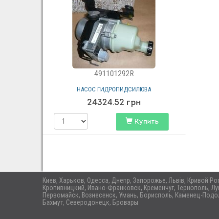
491101292R
НАСОС ГИДРОПИДСИЛЮВА
24324.52
грн
Купить
Киев, Харьков, Одесса, Днепр, Запорожье, Львів, Кривой Р
Кропивницкий, Ивано-Франковск, Кременчуг, Тернополь, Лу
Первомайск, Вознесенск, Умань, Борисполь, Каменец-Подол
Бахмут, Северодонецк, Бровары