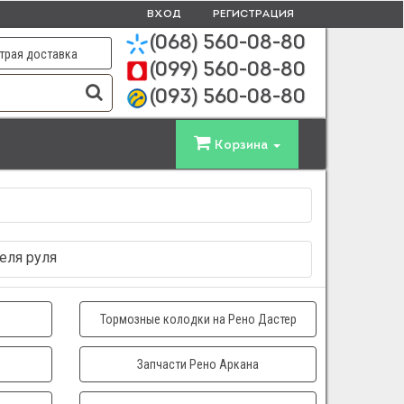
ВХОД
РЕГИСТРАЦИЯ
(068)
560-08-80
трая доставка
(099)
560-08-80
(093)
560-08-80
Корзина
теля руля
Тормозные колодки на Рено Дастер
Запчасти Рено Аркана