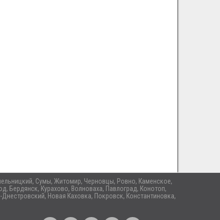
 Хмельницкий, Сумы, Житомир, Черновцы, Ровно, Каменское,
д, Бердянск, Курахово, Волноваха, Павлоград, Конотоп,
-Днестровский, Новая Каховка, Покровск, Константиновка,