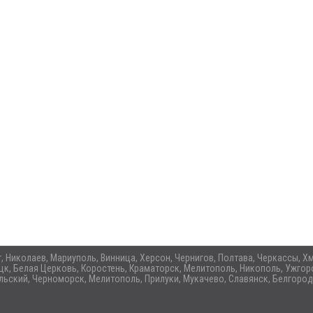
ог, Николаев, Мариуполь, Винница, Херсон, Чернигов, Полтава, Черкассы,
цк, Белая Церковь, Коростень, Краматорск, Мелитополь, Никополь, Ужгоро
ьский, Черноморск, Мелитополь, Прилуки, Мукачево, Славянск, Белгород