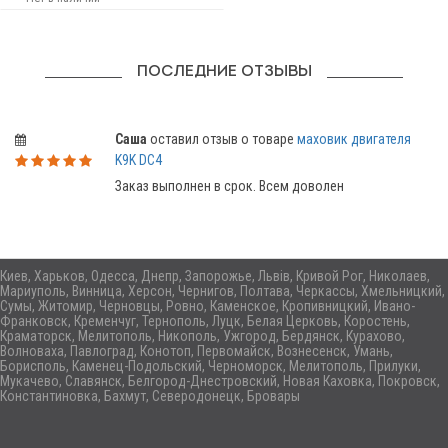
ПОСЛЕДНИЕ ОТЗЫВЫ
Саша
оставил отзыв о товаре
маховик двигателя
K9K DC4
Заказ выполнен в срок. Всем доволен
Киев, Харьков, Одесса, Днепр, Запорожье, Львів, Кривой Рог, Николаев,
Мариуполь, Винница, Херсон, Чернигов, Полтава, Черкассы, Хмельницкий,
Сумы, Житомир, Черновцы, Ровно, Каменское, Кропивницкий, Ивано-
Франковск, Кременчуг, Тернополь, Луцк, Белая Церковь, Коростень,
Краматорск, Мелитополь, Никополь, Ужгород, Бердянск, Курахово,
Волноваха, Павлоград, Конотоп, Первомайск, Вознесенск, Умань,
Борисполь, Каменец-Подольский, Черноморск, Мелитополь, Прилуки,
Мукачево, Славянск, Белгород-Днестровский, Новая Каховка, Покровск,
Константиновка, Бахмут, Северодонецк, Бровары