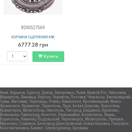
8200527569
КОРЗИНА СЦЕПЛЕНИЯ K9K
6777.28
грн
Купить
Киев, Харьков, Одесса, Днепр, Запорожье, Львів, Кривой Рог, Николаев,
Мариуполь, Винница, Херсон, Чернигов, Полтава, Черкассы, Хмельницкий,
Сумы, Житомир, Черновцы, Ровно, Каменское, Кропивницкий, Ивано-
Франковск, Кременчуг, Тернополь, Луцк, Белая Церковь, Коростень,
Краматорск, Мелитополь, Никополь, Ужгород, Бердянск, Курахово,
Волноваха, Павлоград, Конотоп, Первомайск, Вознесенск, Умань,
Борисполь, Каменец-Подольский, Черноморск, Мелитополь, Прилуки,
Мукачево, Славянск, Белгород-Днестровский, Новая Каховка, Покровск,
Константиновка, Бахмут, Северодонецк, Бровары