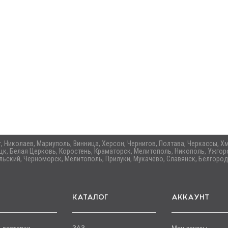
ог, Николаев, Мариуполь, Винница, Херсон, Чернигов, Полтава, Черкассы,
цк, Белая Церковь, Коростень, Краматорск, Мелитополь, Никополь, Ужгоро
ьский, Черноморск, Мелитополь, Прилуки, Мукачево, Славянск, Белгород
КАТАЛОГ
АККАУНТ