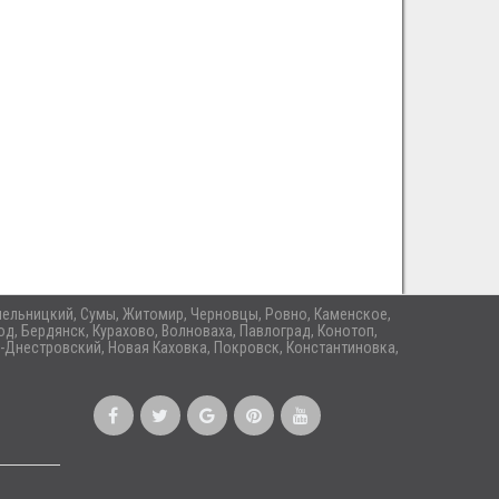
 Хмельницкий, Сумы, Житомир, Черновцы, Ровно, Каменское,
д, Бердянск, Курахово, Волноваха, Павлоград, Конотоп,
-Днестровский, Новая Каховка, Покровск, Константиновка,