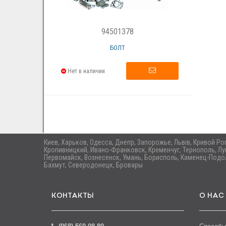
94501378
БОЛТ
Нет в наличии
Киев, Харьков, Одесса, Днепр, Запорожье, Львів, Кривой Р
Кропивницкий, Ивано-Франковск, Кременчуг, Тернополь, Лу
Первомайск, Вознесенск, Умань, Борисполь, Каменец-Подол
Бахмут, Северодонецк, Бровары
КОНТАКТЫ
О НАС