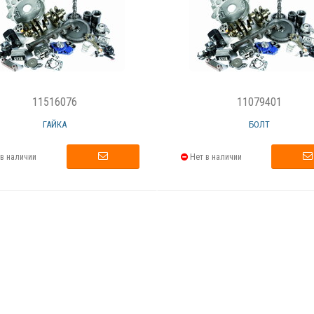
11516076
11079401
ГАЙКА
БОЛТ
в наличии
Нет в наличии