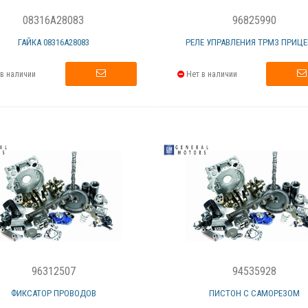
08316A28083
96825990
ГАЙКА 08316А28083
РЕЛЕ УПРАВЛЕНИЯ ТРМЗ ПРИЦЕП
в наличии
Нет в наличии
96312507
94535928
ФИКСАТОР ПРОВОДОВ
ПИСТОН С САМОРЕЗОМ