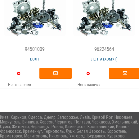
94501009
96224564
БОЛТ
ЛЕНТА (ХОМУТ)
Нет в наличии
Нет в наличии
Киев, Харьков, Одесса, Днепр, Запорожье, Львів, Кривой Рог, Николаев,
Мариуполь, Винница, Херсон, Чернигов, Полтава, Черкассы, Хмельницкий,
Сумы, Житомир, Черновцы, Ровно, Каменское, Кропивницкий, Ивано-
Франковск, Кременчуг, Тернополь, Луцк, Белая Церковь, Коростень,
Краматорск, Мелитополь, Никополь, Ужгород, Бердянск, Курахово,